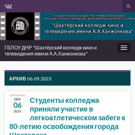
Вкл/
вык
Search for:
фор
пои
ГБПОУ ДНР "Шахтёрский колледж кино и
Вкл/
телевидения имени А.А.Ханжонкова"
выкл
нави
АРХИВ
06.09.2023
Студенты колледжа
СЕН
06
приняли участие в
2023
легкоатлетическом забеге к
80-летию освобождения города
Шахтерска