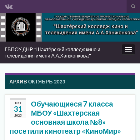
Вкл/
вык
Search for:
фор
пои
ГБПОУ ДНР "Шахтёрский колледж кино и
Вкл/
телевидения имени А.А.Ханжонкова"
выкл
нави
АРХИВ
ОКТЯБРЬ 2023
Обучающиеся 7 класса
ОКТ
31
МБОУ «Шахтерская
2023
основная школа №8»
посетили кинотеатр «КиноМир»