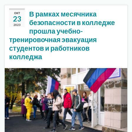
В рамках месячника
ОКТ
23
безопасности в колледже
2023
прошла учебно-
тренировочная эвакуация
студентов и работников
колледжа