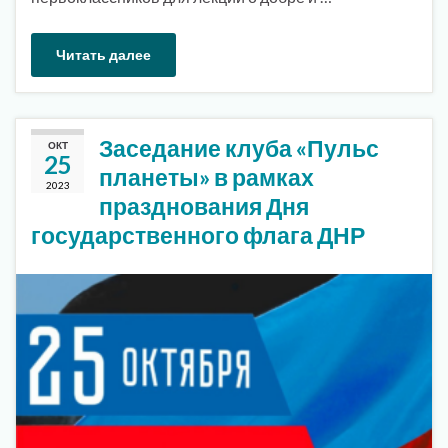
Читать далее
Заседание клуба «Пульс
ОКТ
25
планеты» в рамках
2023
празднования Дня
государственного флага ДНР