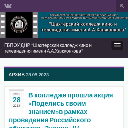
Вкл/
вык
Search for:
фор
пои
ГБПОУ ДНР "Шахтёрский колледж кино и
Вкл/
телевидения имени А.А.Ханжонкова"
выкл
нави
АРХИВ
28.09.2023
В колледже прошла акция
СЕН
28
«Поделись своим
2023
знанием»в рамках
проведения Российского
общества «Знание» IV