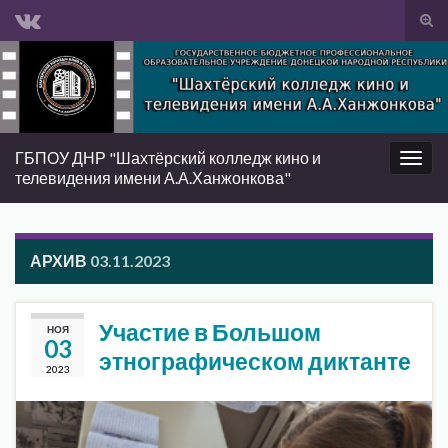
Вкл/
вык
Search for:
фор
пои
ГБПОУ ДНР "Шахтёрский колледж кино и
Вкл/
телевидения имени А.А.Ханжонкова"
выкл
нави
АРХИВ
03.11.2023
Участие в Большом
НОЯ
03
этнографическом диктанте
2023