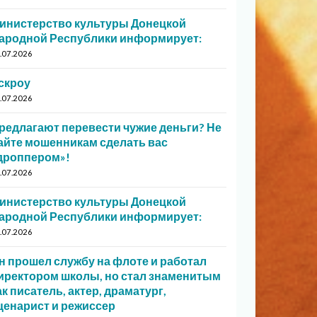
инистерство культуры Донецкой
ародной Республики информирует:
.07.2026
скроу
.07.2026
редлагают перевести чужие деньги? Не
айте мошенникам сделать вас
дроппером»!
.07.2026
инистерство культуры Донецкой
ародной Республики информирует:
.07.2026
н прошел службу на флоте и работал
иректором школы, но стал знаменитым
ак писатель, актер, драматург,
ценарист и режиссер