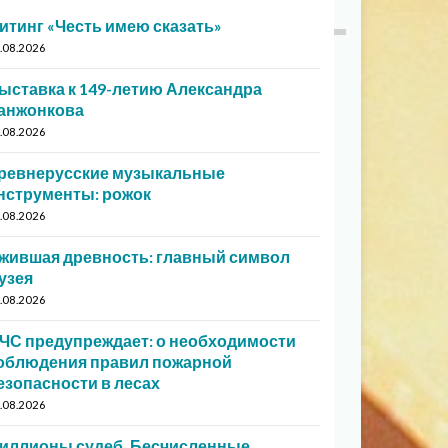
итинг «Честь имею сказать»
.08.2026
ыставка к 149-летию Александра
анжонкова
.08.2026
ревнерусские музыкальные
нструменты: рожок
.08.2026
жившая древность: главный символ
узея
.08.2026
ЧС предупреждает: о необходимости
облюдения правил пожарной
езопасности в лесах
.08.2026
иллионы судеб. Бесчисленные