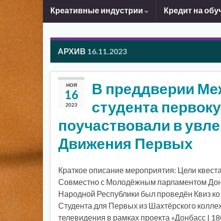
Креативные индустрии
Кредит на обу
АРХИВ
16.11.2023
В преддверии Ме
НОЯ
16
студента первок
2023
поучаствовали в увле
Движения Первых
Краткое описание мероприятия: Цели квеста
Совместно с Молодёжным парламентом До
Народной Республики был проведён Квиз ко
Студента для Первых из Шахтёрского коллеж
телевидения в рамках проекта «Донбасс | 18