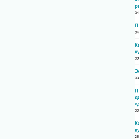
р
04
П
04
К
к
03
Э
03
П
д
«
03
К
к
28