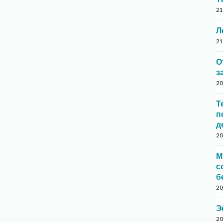
21
Л
21
О
з
20
Т
п
д
20
М
с
б
20
Э
20