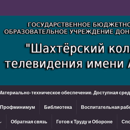
Материально-техническое обеспечение. Доступная сре
Профминимум
Библиотека
Воспитательная раб
Обратная связь
Готов к Труду и Обороне
Спо