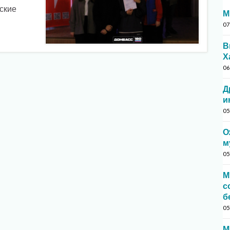
ские
М
07
В
Х
06
Д
и
05
О
м
05
М
с
б
05
М