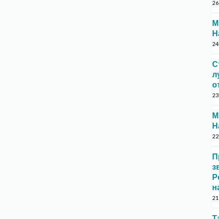
26
М
Н
24
С
л
о
23
М
Н
22
П
з
Р
н
21
Т