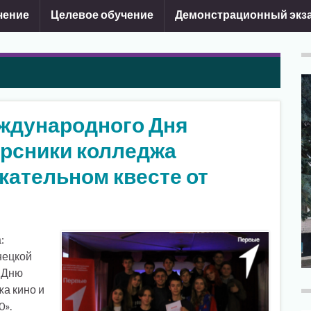
чение
Целевое обучение
Демонстрационный экз
ждународного Дня
урсники колледжа
кательном квесте от
:
нецкой
 Дню
а кино и
0».