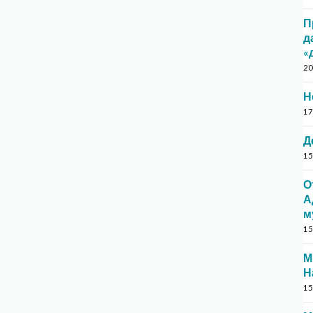
П
д
«
20
Н
17
Д
15
О
А
м
15
М
Н
15