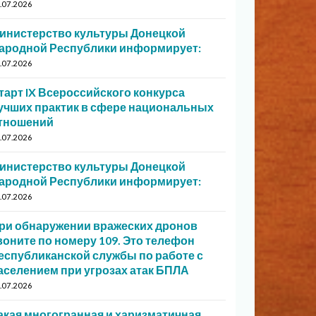
.07.2026
инистерство культуры Донецкой
ародной Республики информирует:
.07.2026
тарт IX Всероссийского конкурса
учших практик в сфере национальных
тношений
.07.2026
инистерство культуры Донецкой
ародной Республики информирует:
.07.2026
ри обнаружении вражеских дронов
воните по номеру 109. Это телефон
еспубликанской службы по работе с
аселением при угрозах атак БПЛА
.07.2026
акая многогранная и харизматичная…