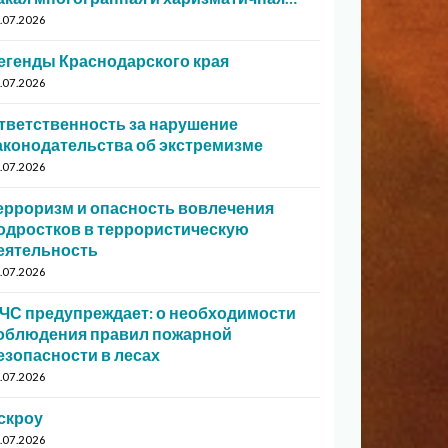
.07.2026
егенды Краснодарского края
.07.2026
тветственность за нарушение
аконодательства об экстремизме
.07.2026
ерроризм и опасность вовлечения
одростков в террористическую
еятельность
.07.2026
ЧС предупреждает: о необходимости
облюдения правил пожарной
езопасности в лесах
.07.2026
скроу
.07.2026