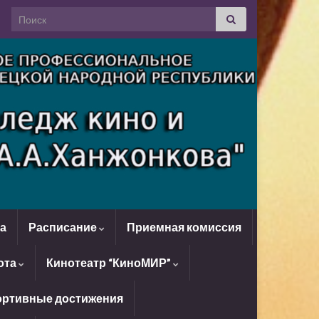
Search for:
да
Расписание
Приемная комиссия
ота
Кинотеатр “КиноМИР”
ртивные достижения