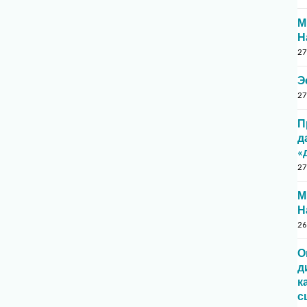
М
Н
27
Э
27
П
д
«
27
М
Н
26
О
д
к
с