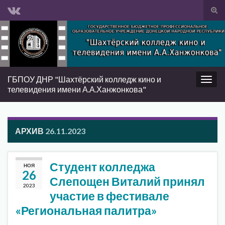
Вкл/
вык
Search for:
фор
пои
ГБПОУ ДНР "Шахтёрский колледж кино и
Вкл/
телевидения имени А.А.Ханжонкова"
выкл
нави
АРХИВ
26.11.2023
Студент колледжа
НОЯ
26
Слепощен Виталий принял
2023
участие в фестивале
«Региональная палитра»