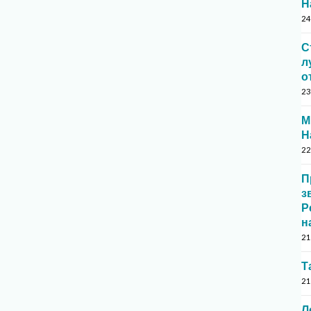
Н
24
С
л
о
23
М
Н
22
П
з
Р
н
21
Т
21
Л