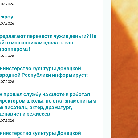
.07.2026
скроу
.07.2026
редлагают перевести чужие деньги? Не
айте мошенникам сделать вас
дроппером»!
.07.2026
инистерство культуры Донецкой
ародной Республики информирует:
.07.2026
н прошел службу на флоте и работал
иректором школы, но стал знаменитым
ак писатель, актер, драматург,
ценарист и режиссер
.07.2026
инистерство культуры Донецкой