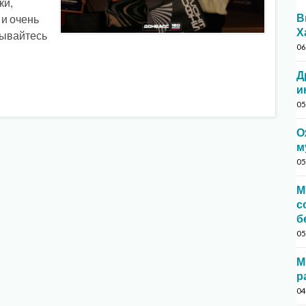
ки,
В
 и очень
Х
сывайтесь
06
Д
и
05
О
м
05
М
с
б
05
М
р
04