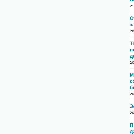
21
О
з
20
Т
п
д
20
М
с
б
20
Э
20
П
д