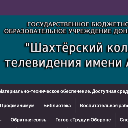
Материально-техническое обеспечение. Доступная сре
Профминимум
Библиотека
Воспитательная раб
Обратная связь
Готов к Труду и Обороне
Спо