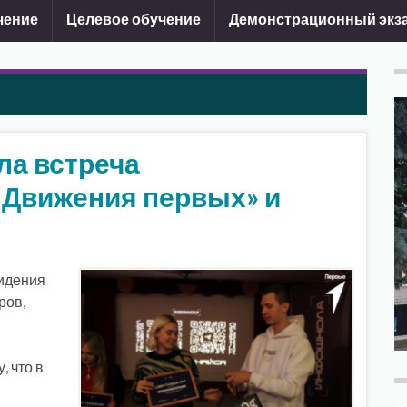
чение
Целевое обучение
Демонстрационный экз
ла встреча
«Движения первых» и
видения
ров,
 что в