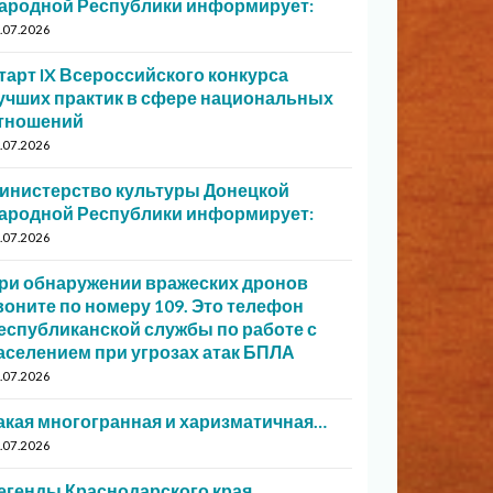
ародной Республики информирует:
.07.2026
тарт IX Всероссийского конкурса
учших практик в сфере национальных
тношений
.07.2026
инистерство культуры Донецкой
ародной Республики информирует:
.07.2026
ри обнаружении вражеских дронов
воните по номеру 109. Это телефон
еспубликанской службы по работе с
аселением при угрозах атак БПЛА
.07.2026
акая многогранная и харизматичная…
.07.2026
егенды Краснодарского края