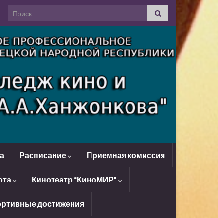
Search for:
да
Расписание
Приемная комиссия
ота
Кинотеатр “КиноМИР”
ртивные достижения