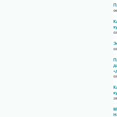
П
04
К
к
03
Э
03
П
д
«
03
К
к
28
М
Н