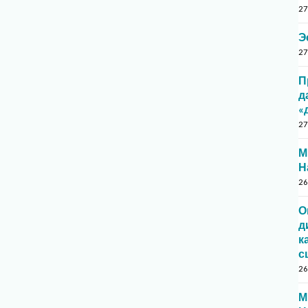
27
Э
27
П
д
«
27
М
Н
26
О
д
к
с
26
М