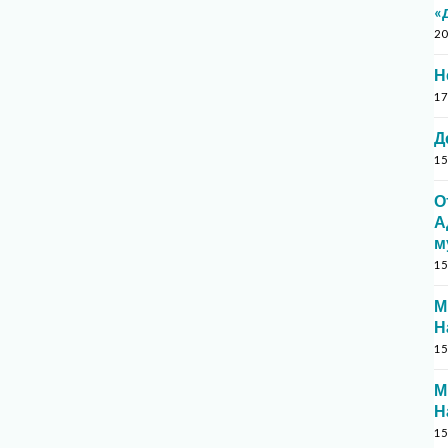
«
20
Н
17
Д
15
О
А
м
15
М
Н
15
М
Н
15