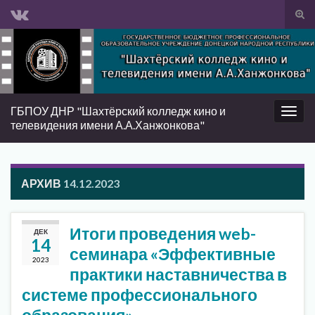
Вкл/
вык
Search for:
фор
пои
ГБПОУ ДНР "Шахтёрский колледж кино и
Вкл/
телевидения имени А.А.Ханжонкова"
выкл
нави
АРХИВ
14.12.2023
Итоги проведения web-
ДЕК
14
семинара «Эффективные
2023
практики наставничества в
системе профессионального
образования»