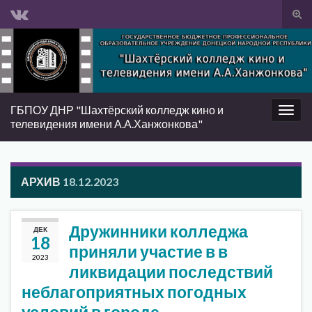
Вкл/
вык
Search for:
фор
пои
ГБПОУ ДНР "Шахтёрский колледж кино и
Вкл/
телевидения имени А.А.Ханжонкова"
выкл
нави
АРХИВ
18.12.2023
Дружинники колледжа
ДЕК
18
приняли участие в в
2023
ликвидации последствий
неблагоприятных погодных
условий в городе