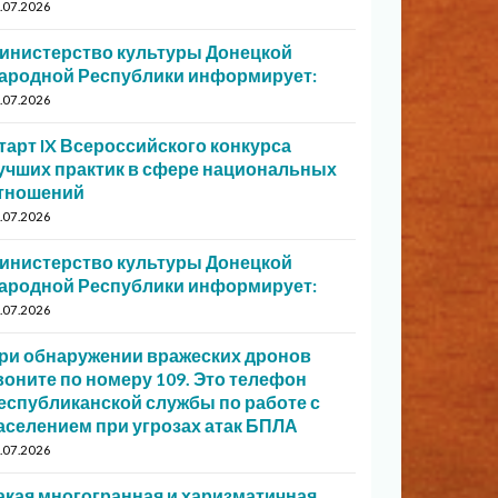
.07.2026
инистерство культуры Донецкой
ародной Республики информирует:
.07.2026
тарт IX Всероссийского конкурса
учших практик в сфере национальных
тношений
.07.2026
инистерство культуры Донецкой
ародной Республики информирует:
.07.2026
ри обнаружении вражеских дронов
воните по номеру 109. Это телефон
еспубликанской службы по работе с
аселением при угрозах атак БПЛА
.07.2026
акая многогранная и харизматичная…