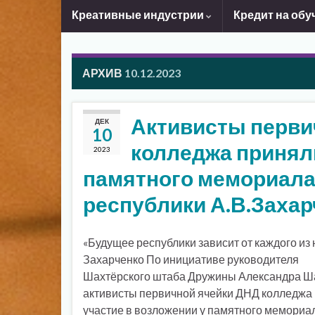
Креативные индустрии
Кредит на обу
АРХИВ
10.12.2023
Активисты перви
ДЕК
10
колледжа приняли
2023
памятного мемориала
республики А.В.Захар
«Будущее республики зависит от каждого из н
Захарченко По инициативе руководителя
Шахтёрского штаба Дружины Александра 
активисты первичной ячейки ДНД колледжа
участие в возложении у памятного мемориа