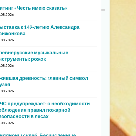
итинг «Честь имею сказать»
.08.2026
ыставка к 149-летию Александра
анжонкова
.08.2026
ревнерусские музыкальные
нструменты: рожок
.08.2026
жившая древность: главный символ
узея
.08.2026
ЧС предупреждает: о необходимости
облюдения правил пожарной
езопасности в лесах
.08.2026
иллионы судеб. Бесчисленные