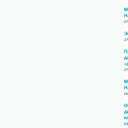
М
Н
27
Э
27
П
д
«
27
М
Н
26
О
д
к
с