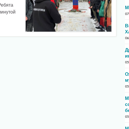
Ребята
М
минутой
07
В
Х
06
Д
и
05
О
м
05
М
с
б
05
М