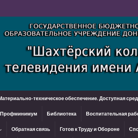
Материально-техническое обеспечение. Доступная сре
Профминимум
Библиотека
Воспитательная раб
Обратная связь
Готов к Труду и Обороне
Спо