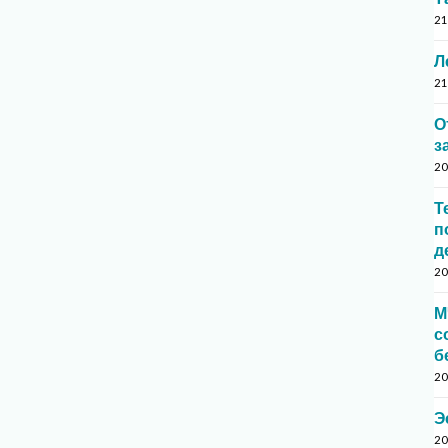
21
Л
21
О
з
20
Т
п
д
20
М
с
б
20
Э
20