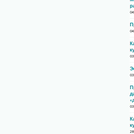
р
04
П
04
К
к
03
Э
03
П
д
«
03
К
к
28