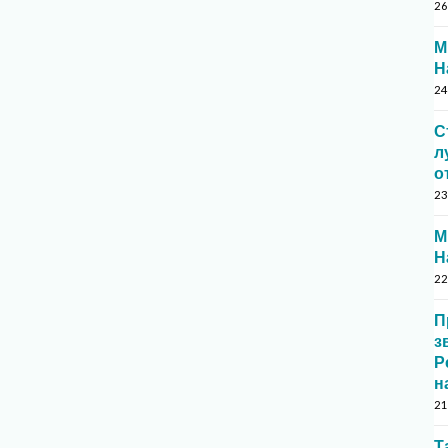
26
М
Н
24
С
л
о
23
М
Н
22
П
з
Р
н
21
Т