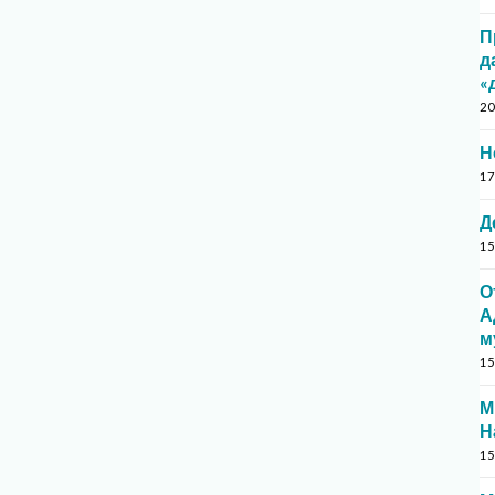
П
д
«
20
Н
17
Д
15
О
А
м
15
М
Н
15