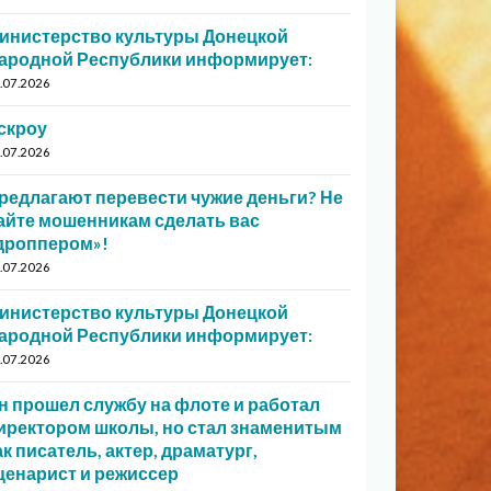
инистерство культуры Донецкой
ародной Республики информирует:
.07.2026
скроу
.07.2026
редлагают перевести чужие деньги? Не
айте мошенникам сделать вас
дроппером»!
.07.2026
инистерство культуры Донецкой
ародной Республики информирует:
.07.2026
н прошел службу на флоте и работал
иректором школы, но стал знаменитым
ак писатель, актер, драматург,
ценарист и режиссер