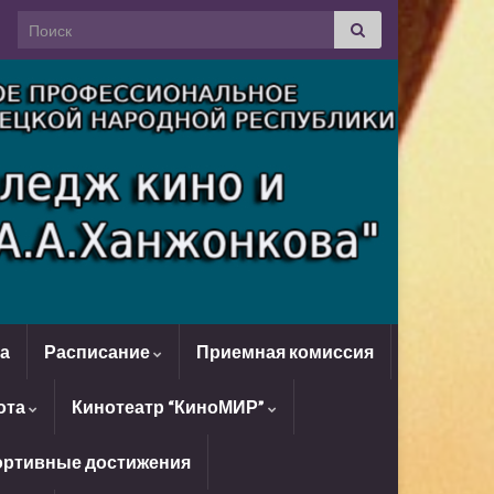
Search for:
да
Расписание
Приемная комиссия
ота
Кинотеатр “КиноМИР”
ртивные достижения