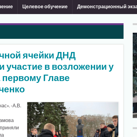
чение
Целевое обучение
Демонстрационный экз
чной ячейки ДНД
 участие в возложении у
 первому Главе
ченко
ас». -А.В.
Шамова
 приняли
ла