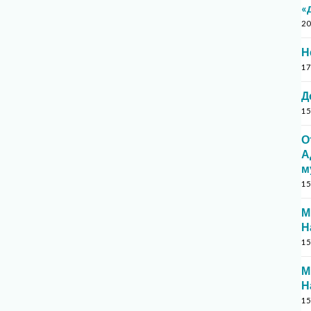
«
20
Н
17
Д
15
О
А
м
15
М
Н
15
М
Н
15