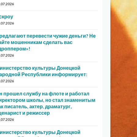
.07.2026
скроу
.07.2026
редлагают перевести чужие деньги? Не
айте мошенникам сделать вас
дроппером»!
.07.2026
инистерство культуры Донецкой
ародной Республики информирует:
.07.2026
н прошел службу на флоте и работал
иректором школы, но стал знаменитым
ак писатель, актер, драматург,
ценарист и режиссер
.07.2026
инистерство культуры Донецкой