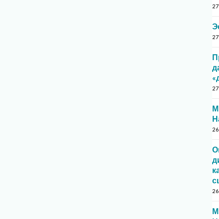
27
Э
27
П
д
«
27
М
Н
26
О
д
к
с
26
М