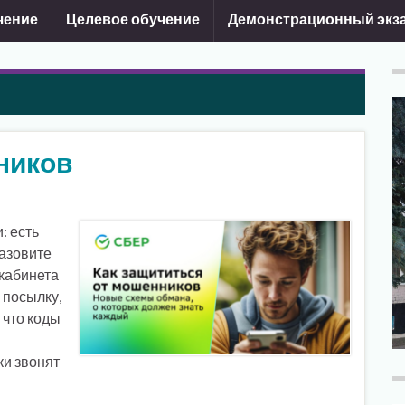
чение
Целевое обучение
Демонстрационный экз
ников
: есть
назовите
 кабинета
 посылку,
 что коды
и звонят