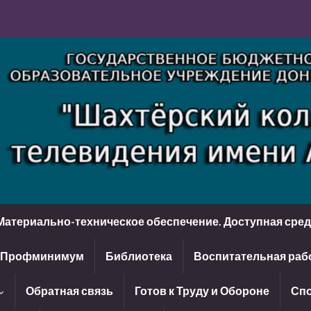
Материально-техническое обеспечение. Доступная сре
Профминимум
Библиотека
Воспитательная раб
Обратная связь
Готов к Труду и Обороне
Спо