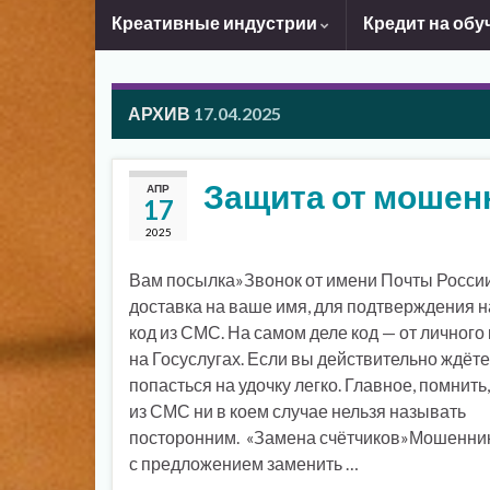
Креативные индустрии
Кредит на обу
АРХИВ
17.04.2025
Защита от мошен
АПР
17
2025
Вам посылка»Звонок от имени Почты России
доставка на ваше имя, для подтверждения 
код из СМС. На самом деле код — от личного
на Госуслугах. Если вы действительно ждёте
попасться на удочку легко. Главное, помнить,
из СМС ни в коем случае нельзя называть
посторонним. «Замена счётчиков»Мошенник
с предложением заменить …