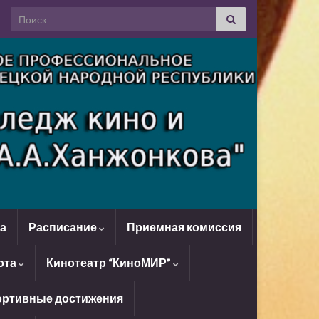
Search for:
да
Расписание
Приемная комиссия
ота
Кинотеатр “КиноМИР”
ртивные достижения