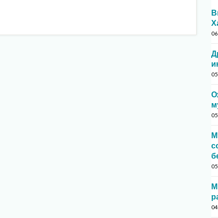
В
Х
06
Д
и
05
О
м
05
М
с
б
05
М
р
04