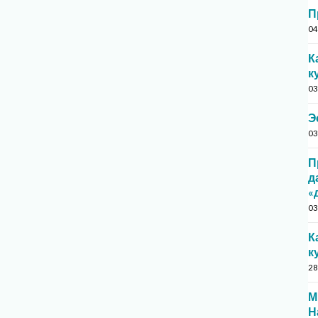
П
04
К
к
03
Э
03
П
д
«
03
К
к
28
М
Н