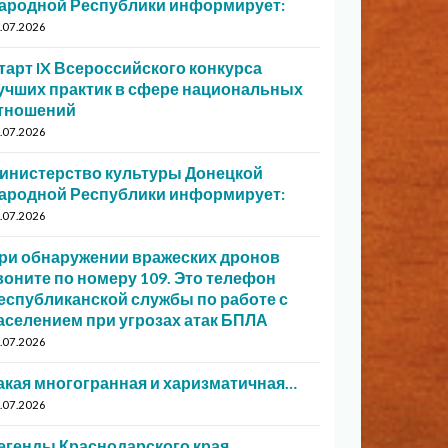
ародной Республики информирует:
.07.2026
тарт IX Всероссийского конкурса
учших практик в сфере национальных
тношений
.07.2026
инистерство культуры Донецкой
ародной Республики информирует:
.07.2026
ри обнаружении вражеских дронов
воните по номеру 109. Это телефон
еспубликанской службы по работе с
аселением при угрозах атак БПЛА
.07.2026
акая многогранная и харизматичная…
.07.2026
егенды Краснодарского края