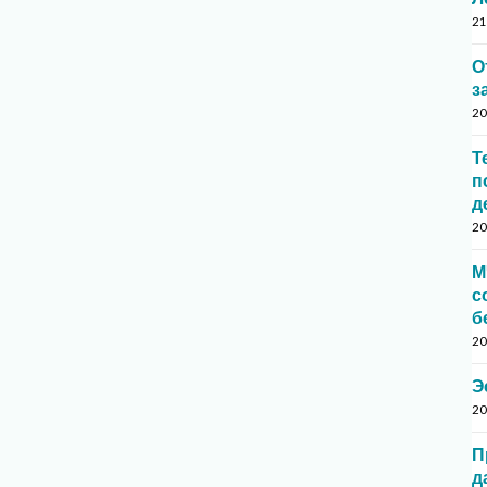
21
О
з
20
Т
п
д
20
М
с
б
20
Э
20
П
д