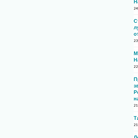
Н
24
С
л
о
23
М
Н
22
П
з
Р
н
21
Т
21
Л