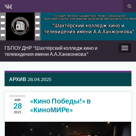
Вкл/
вык
Search for:
фор
пои
ГБПОУ ДНР "Шахтёрский колледж кино и
Вкл/
телевидения имени А.А.Ханжонкова"
выкл
нави
АРХИВ
28.04.2025
«Кино Победы!» в
АПР
28
«КиноМИРе»
2025