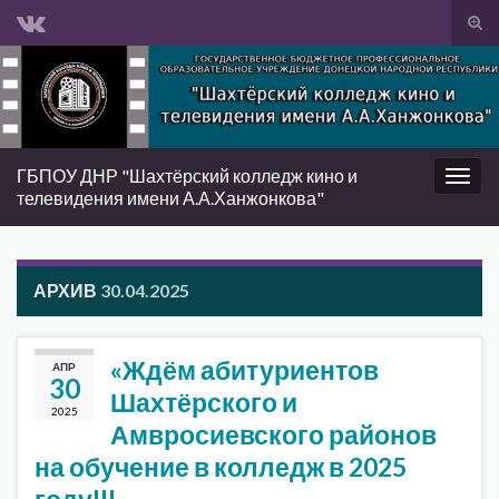
Вкл/
вык
Search for:
фор
пои
ГБПОУ ДНР "Шахтёрский колледж кино и
Вкл/
телевидения имени А.А.Ханжонкова"
выкл
нави
АРХИВ
30.04.2025
«Ждём абитуриентов
АПР
30
Шахтёрского и
2025
Амвросиевского районов
на обучение в колледж в 2025
году!!!