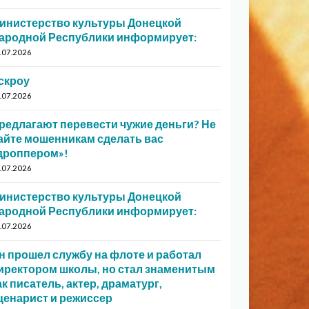
инистерство культуры Донецкой
ародной Республики информирует:
.07.2026
скроу
.07.2026
редлагают перевести чужие деньги? Не
айте мошенникам сделать вас
дроппером»!
.07.2026
инистерство культуры Донецкой
ародной Республики информирует:
.07.2026
н прошел службу на флоте и работал
иректором школы, но стал знаменитым
ак писатель, актер, драматург,
ценарист и режиссер