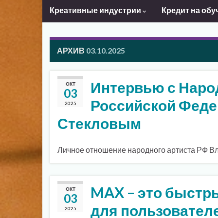
Креативные индустрии
Кредит на обу
АРХИВ
03.10.2025
Интервью с Наро
ОКТ
03
Российской Фед
2025
Стекловым
Личное отношение народного артиста РФ В
MAX – это быстр
ОКТ
03
для пользовател
2025