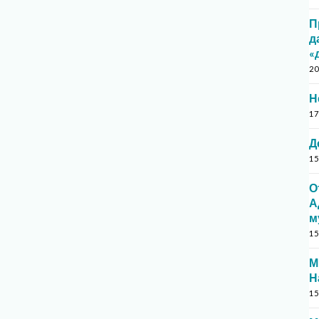
П
д
«
20
Н
17
Д
15
О
А
м
15
М
Н
15