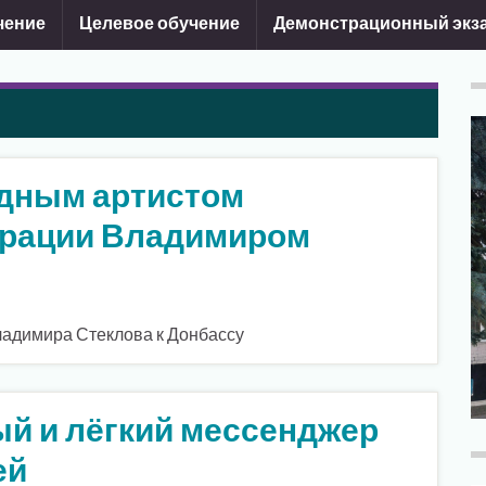
чение
Целевое обучение
Демонстрационный экз
дным артистом
ерации Владимиром
ладимира Стеклова к Донбассу
ый и лёгкий мессенджер
ей