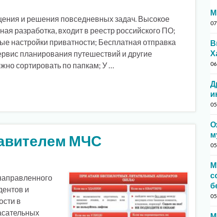
М
щения и решения повседневных задач. Высокое
07
ная разработка, входит в реестр российского ПО;
е настройки приватности; Бесплатная отправка
В
Х
ервис планирования путешествий и другие
жно сортировать по папкам; У …
06
Д
и
05
О
м
тавителем МЧС
05
М
с
 направленного
б
дентов и
05
ости в
асательных
М