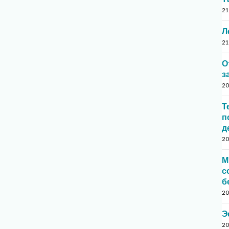
21
Л
21
О
з
20
Т
п
д
20
М
с
б
20
Э
20