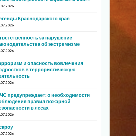
.07.2026
егенды Краснодарского края
.07.2026
тветственность за нарушение
аконодательства об экстремизме
.07.2026
ерроризм и опасность вовлечения
одростков в террористическую
еятельность
.07.2026
ЧС предупреждает: о необходимости
облюдения правил пожарной
езопасности в лесах
.07.2026
скроу
.07.2026