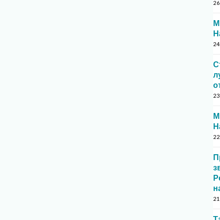
26
М
Н
24
С
л
о
23
М
Н
22
П
з
Р
н
21
Т