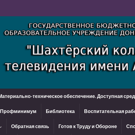
Материально-техническое обеспечение. Доступная сре
Профминимум
Библиотека
Воспитательная раб
Обратная связь
Готов к Труду и Обороне
Спо