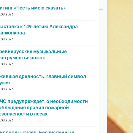
итинг «Честь имею сказать»
.08.2026
ыставка к 149-летию Александра
анжонкова
.08.2026
ревнерусские музыкальные
нструменты: рожок
.08.2026
жившая древность: главный символ
узея
.08.2026
ЧС предупреждает: о необходимости
облюдения правил пожарной
езопасности в лесах
.08.2026
иллионы судеб. Бесчисленные