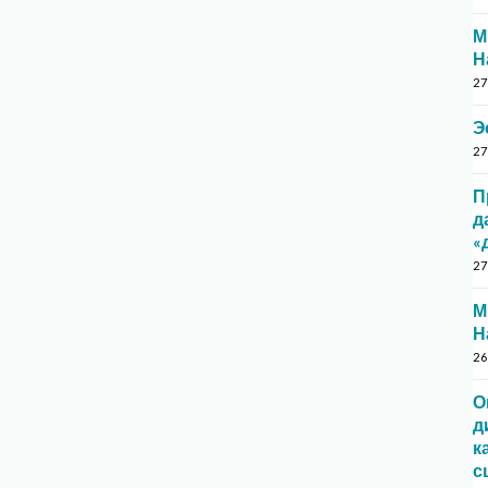
М
Н
27
Э
27
П
д
«
27
М
Н
26
О
д
к
с