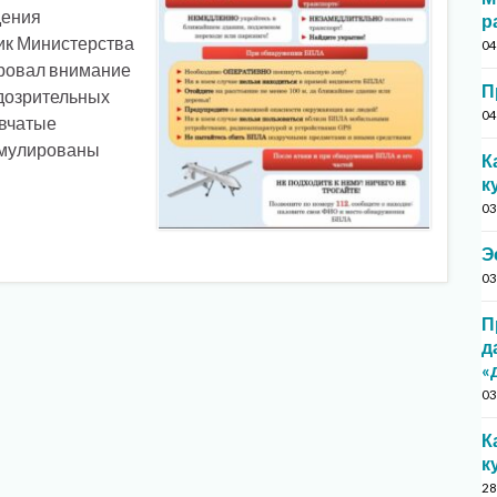
дения
р
ик Министерства
04
ровал внимание
П
дозрительных
04
ывчатые
рмулированы
К
к
03
Э
03
П
д
«
03
К
к
28