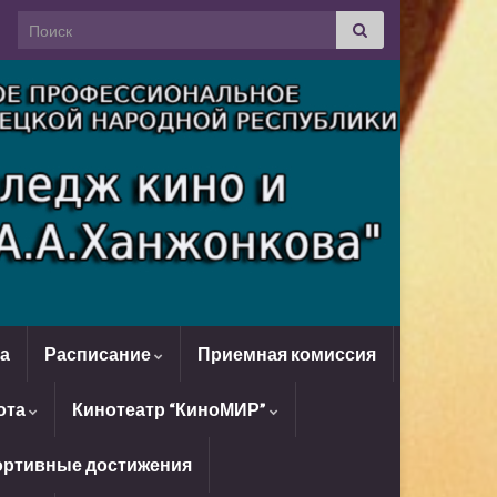
Search for:
да
Расписание
Приемная комиссия
ота
Кинотеатр “КиноМИР”
ртивные достижения