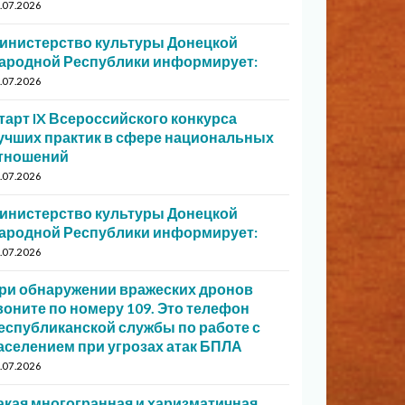
.07.2026
инистерство культуры Донецкой
ародной Республики информирует:
.07.2026
тарт IX Всероссийского конкурса
учших практик в сфере национальных
тношений
.07.2026
инистерство культуры Донецкой
ародной Республики информирует:
.07.2026
ри обнаружении вражеских дронов
воните по номеру 109. Это телефон
еспубликанской службы по работе с
аселением при угрозах атак БПЛА
.07.2026
акая многогранная и харизматичная…