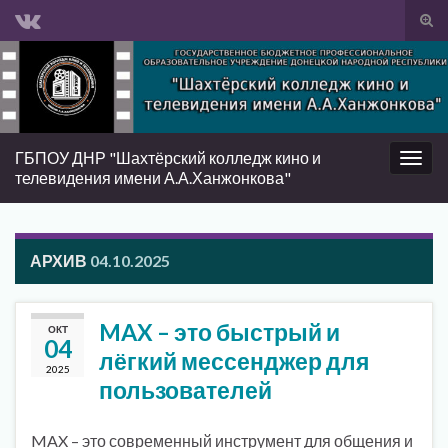
Вкл/
вык
Search for:
фор
пои
ГБПОУ ДНР "Шахтёрский колледж кино и
Вкл/
телевидения имени А.А.Ханжонкова"
выкл
нави
АРХИВ
04.10.2025
MAX – это быстрый и
ОКТ
04
лёгкий мессенджер для
2025
пользователей
MAX – это современный инструмент для общения и