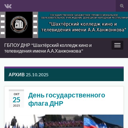
Вкл/
вык
Search for:
фор
пои
ГБПОУ ДНР "Шахтёрский колледж кино и
Вкл/
телевидения имени А.А.Ханжонкова"
выкл
нави
АРХИВ
25.10.2025
День государственного
ОКТ
25
флага ДНР
2025