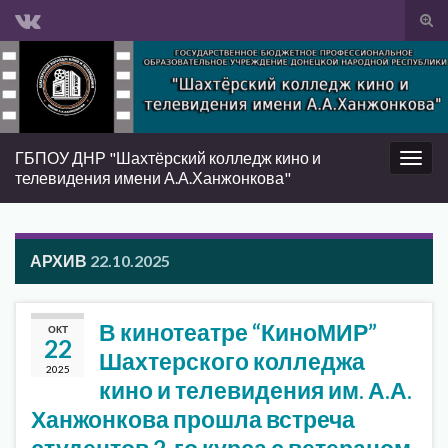
Вкл/
вык
Search for:
фор
пои
ГБПОУ ДНР "Шахтёрский колледж кино и
Вкл/
телевидения имени А.А.Ханжонкова"
выкл
нави
АРХИВ
22.10.2025
В кинотеатре “КиноМИР”
ОКТ
22
Шахтерского колледжа
2025
кино и телевидения им. А.А.
Ханжонкова прошла встреча
студентов 2-го курса с ветераном