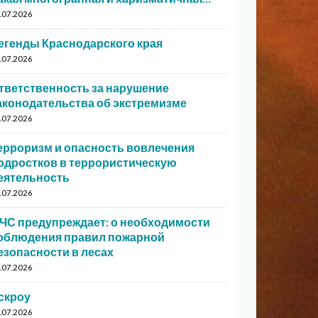
.07.2026
егенды Краснодарского края
.07.2026
тветственность за нарушение
аконодательства об экстремизме
.07.2026
ерроризм и опасность вовлечения
одростков в террористическую
еятельность
.07.2026
ЧС предупреждает: о необходимости
облюдения правил пожарной
езопасности в лесах
.07.2026
скроу
.07.2026