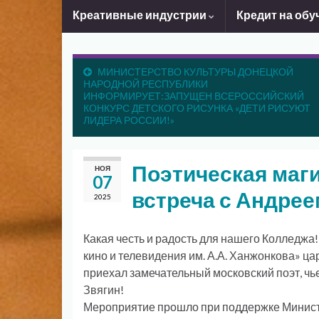
Креативные индустрии
Кредит на обу
МИНИСТЕРСТВО КУЛЬТУРЫ ДОНЕЦКОЙ
НАРОДНОЙ РЕСПУБЛИКИ
ИНФОРМИРУЕТ:ЗАПУЩЕН ВСЕРОССИЙСКИЙ
КОНКУРС ДЕТСКОГО РИСУНКА «ДЕТИ РИСУЮТ
ЛИДЕРА РОССИИ!»
Поэтическая маги
НОЯ
07
встреча с Андре
2025
Какая честь и радость для нашего Колледжа
кино и телевидения им. А.А. Ханжонкова» ца
приехал замечательный московский поэт, чь
Звягин!
Мероприятие прошло при поддержке Министе