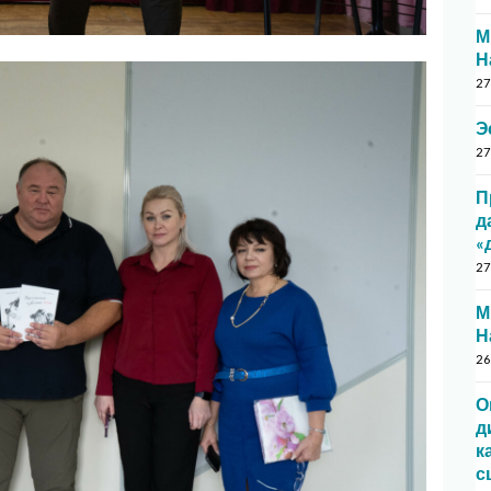
М
Н
27
Э
27
П
д
«
27
М
Н
26
О
д
к
с