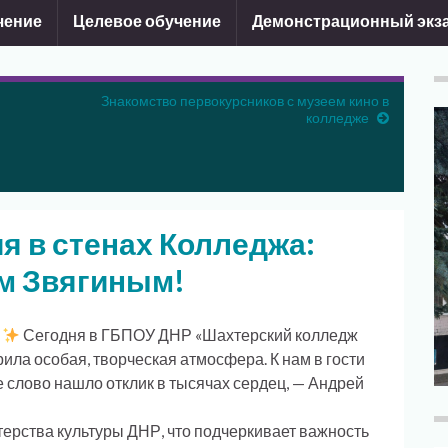
чение
Целевое обучение
Демонстрационный экз
Знакомство первокурсников с музеем кино в
колледже
я в стенах Колледжа:
ем Звягиным!
!
Сегодня в ГБПОУ ДНР «Шахтерский колледж
рила особая, творческая атмосфера. К нам в гости
е слово нашло отклик в тысячах сердец, — Андрей
рства культуры ДНР, что подчеркивает важность