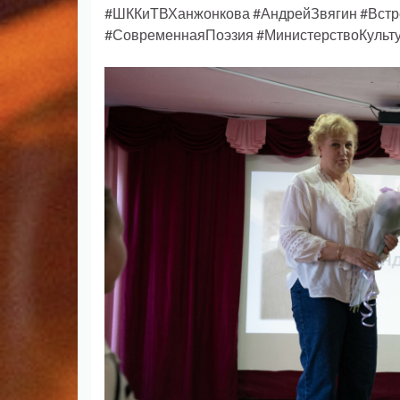
#ШККиТВХанжонкова #АндрейЗвягин #Встр
#СовременнаяПоэзия #МинистерствоКуль