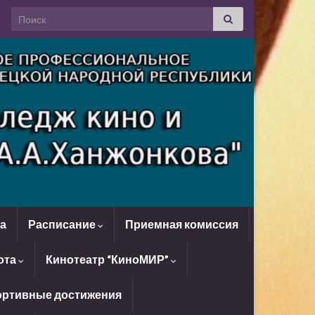
Search for:
да
Расписание
Приемная комиссия
ота
Кинотеатр “КиноМИР”
ртивные достижения