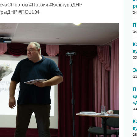
ечаСПоэтом #Поэзия #КультураДНР
р
турыДНР #ПО1134
04
П
04
К
к
03
Э
03
П
д
«
03
К
к
28