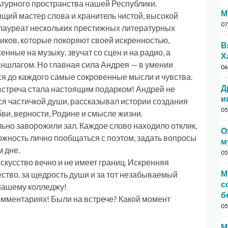
льтурного пространства нашей Республики.
М
оящий мастер слова и хранитель чистой, высокой
07
 лауреат нескольких престижных литературных
иков, которые покоряют своей искренностью,
В
енные на музыку, звучат со сцен и на радио, а
Х
аншлагом. Но главная сила Андрея — в умении
06
ся до каждого самые сокровенные мысли и чувства.
Д
встреча стала настоящим подарком! Андрей не
и
ся частичкой души, рассказывал истории создания
05
бви, верности, Родине и смысле жизни.
льно заворожили зал. Каждое слово находило отклик,
О
ожность лично пообщаться с поэтом, задать вопросы
м
м дне.
05
искусство вечно и не имеет границ. Искренняя
М
ество, за щедрость души и за тот незабываемый
с
нашему колледжу!
б
омментариях! Были на встрече? Какой момент
05
М