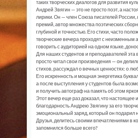
таких творческих диалогов для развития ку
Андрей Звягин — это не просто поэт, а наст
лирики. Он — член Союза писателей России,
премий, автор множества поэтических сборн
глубиной и точностью. Его стихи, часто полож
творческие вечера проходят с неизменным 
говорить с аудиторией на одном языке, доно
Для наших студентов и преподавателей эта 
просто читал свои произведения — он делил
стихов, рассуждал о вечных ценностях: о лю
Его искренность и мощная энергетика буква
а после выступления у студентов была возм
и получить автограф на память об этом ярко
Этот вечер еще раз доказал, что настоящее 
благодарность Андрею Звягину за его творч
эмоциональный заряд, который он подарил 
Друзья, делитесь своими впечатлениями в к
запомнился больше всего?