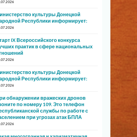
.07.2026
инистерство культуры Донецкой
ародной Республики информирует:
.07.2026
тарт IX Всероссийского конкурса
учших практик в сфере национальных
тношений
.07.2026
инистерство культуры Донецкой
ародной Республики информирует:
.07.2026
ри обнаружении вражеских дронов
воните по номеру 109. Это телефон
еспубликанской службы по работе с
аселением при угрозах атак БПЛА
.07.2026
акая многогранная и харизматичная…