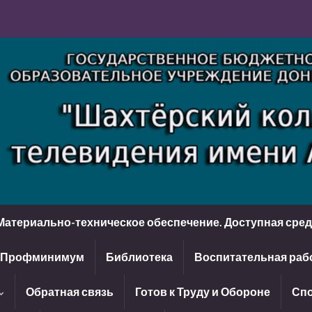
Материально-техническое обеспечение. Доступная сре
Профминимум
Библиотека
Воспитательная раб
Обратная связь
Готов к Труду и Обороне
Спо