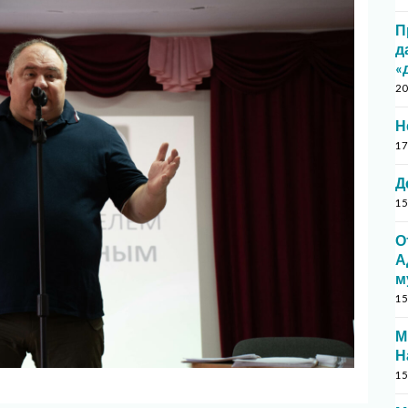
П
д
«
20
Н
17
Д
15
О
А
м
15
М
Н
15