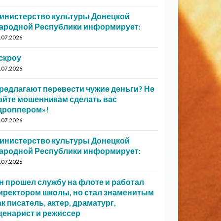
инистерство культуры Донецкой
ародной Республики информирует:
.07.2026
скроу
.07.2026
редлагают перевести чужие деньги? Не
айте мошенникам сделать вас
дроппером»!
.07.2026
инистерство культуры Донецкой
ародной Республики информирует:
.07.2026
н прошел службу на флоте и работал
иректором школы, но стал знаменитым
ак писатель, актер, драматург,
ценарист и режиссер