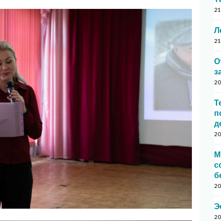
21
Л
21
О
з
20
Т
п
д
20
М
с
б
20
Э
20