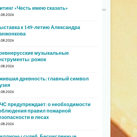
итинг «Честь имею сказать»
.08.2026
ыставка к 149-летию Александра
анжонкова
.08.2026
ревнерусские музыкальные
нструменты: рожок
.08.2026
жившая древность: главный символ
узея
.08.2026
ЧС предупреждает: о необходимости
облюдения правил пожарной
езопасности в лесах
.08.2026
иллионы судеб. Бесчисленные