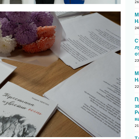
26
М
Н
24
С
л
о
23
М
Н
22
П
з
Р
н
21
Т