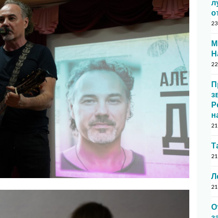
л
о
23
М
Н
22
П
з
Р
н
21
Т
21
Л
21
О
з