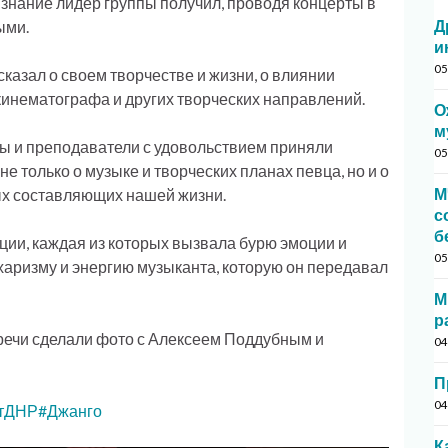
знание лидер группы получил, проводя концерты в
Д
ыми.
и
05
казал о своем творчестве и жизни, о влиянии
кинематографа и других творческих направлений.
О
м
ы и преподаватели с удовольствием приняли
05
не только о музыке и творческих планах певца, но и о
М
ых составляющих нашей жизни.
с
б
ции, каждая из которых вызвала бурю эмоции и
05
харизму и энергию музыканта, которую он передавал
М
р
речи сделали фото с Алексеем Поддубным и
04
П
04
тДНР
#Джанго
К