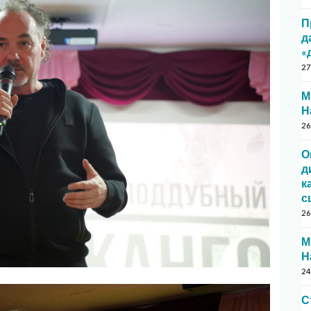
П
д
«
27
М
Н
26
О
д
к
с
26
М
Н
24
С