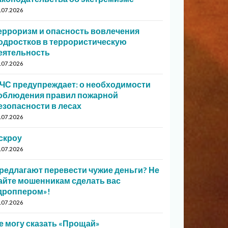
.07.2026
ерроризм и опасность вовлечения
одростков в террористическую
еятельность
.07.2026
ЧС предупреждает: о необходимости
облюдения правил пожарной
езопасности в лесах
.07.2026
скроу
.07.2026
редлагают перевести чужие деньги? Не
айте мошенникам сделать вас
дроппером»!
.07.2026
е могу сказать «Прощай»