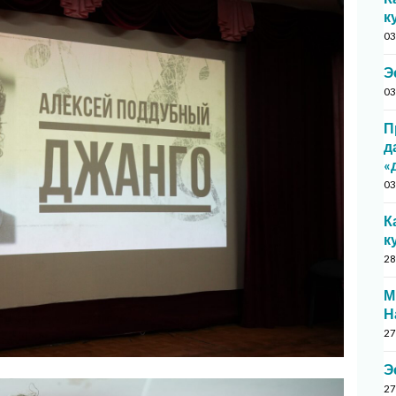
к
03
Э
03
П
д
«
03
К
к
28
М
Н
27
Э
27