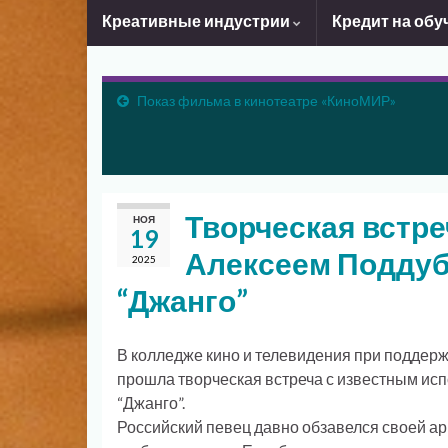
Креативные индустрии
Кредит на обу
Показ фильма в кинотеатре «КиноМИР»
Творческая встре
НОЯ
19
Алексеем Поддуб
2025
“Джанго”
В колледже кино и телевидения при поддерж
прошла творческая встреча с известным ис
“Джанго”.
Российский певец давно обзавелся своей а