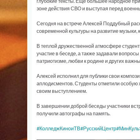
глубокие тексты. Еще большее народное при
зоне действия СВО и выступая перед военн
Сегодня на встрече Алексей Поддубный расс
современной культуры на развитие музыки, 
В теплой дружественной атмосфере студент
участие в беседе, а также задавали вопросы 
патриотизме, любви к родине и других важн
Алексей исполнил для публики свои компози
аплодисментов. Студенты отметили особую 
своим выступлением.
В завершении доброй беседы участники вст
получили автографы на память.
#КолледжКиноиТВ
#РусскийЦентр
#МинКуль