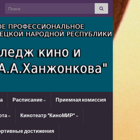
Search for:
да
Расписание
Приемная комиссия
ота
Кинотеатр “КиноМИР”
ртивные достижения