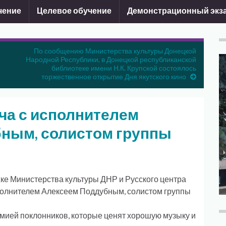
чение
Целевое обучение
Демонстрационный экз
По сообщению Министерства культуры Донецкой
Народной Республики, в Донецкой республиканской
библиотеке имени Н.К. Крупской состоялось
торжественное открытие Дня якутского кино
ча с исполнителем
ным, солистом группы
ке Министерства культуры ДНР и Русского центра
полнителем Алексеем Поддубным, солистом группы
рмией поклонников, которые ценят хорошую музыку и