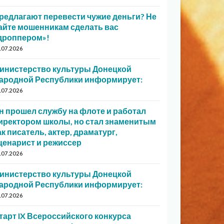
редлагают перевести чужие деньги? Не
айте мошенникам сделать вас
дроппером»!
.07.2026
инистерство культуры Донецкой
ародной Республики информирует:
.07.2026
н прошел службу на флоте и работал
иректором школы, но стал знаменитым
ак писатель, актер, драматург,
ценарист и режиссер
.07.2026
инистерство культуры Донецкой
ародной Республики информирует:
.07.2026
тарт IX Всероссийского конкурса