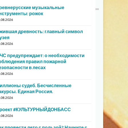
ревнерусские музыкальные
нструменты: рожок
.08.2026
жившая древность: главный символ
узея
.08.2026
ЧС предупреждает: о необходимости
облюдения правил пожарной
езопасности в лесах
.08.2026
иллионы судеб. Бесчисленные
акурсы. Единая Россия.
.08.2026
роект #КУЛЬТУРНЫЙДОНБАСС
.08.2026
ак провести лето с пользой? Начните с