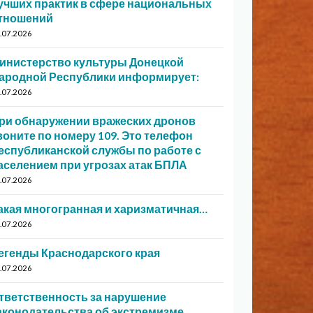
учших практик в сфере национальных
тношений
.07.2026
инистерство культуры Донецкой
ародной Республики информирует:
.07.2026
ри обнаружении вражеских дронов
воните по номеру 109. Это телефон
еспубликанской службы по работе с
аселением при угрозах атак БПЛА
.07.2026
акая многогранная и харизматичная…
.07.2026
егенды Краснодарского края
.07.2026
тветственность за нарушение
аконодательства об экстремизме