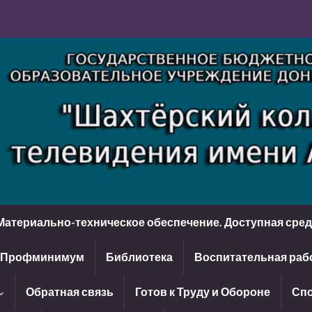
Материально-техническое обеспечение. Доступная сре
Профминимум
Библиотека
Воспитательная раб
Обратная связь
Готов к Труду и Обороне
Спо