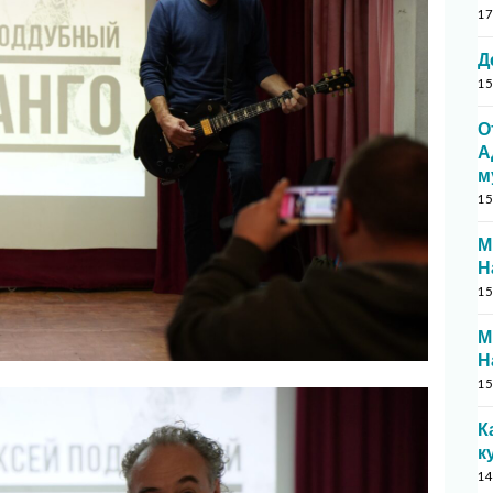
17
Д
15
О
А
м
15
М
Н
15
М
Н
15
К
к
14