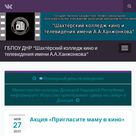
Вкл/
вык
Search for:
фор
пои
ГБПОУ ДНР "Шахтёрский колледж кино и
Вкл/
телевидения имени А.А.Ханжонкова"
выкл
нави
Всемирный день телевидения
Министерство культуры Донецкой Народной Республики
информирует: Искусство приоткрывает «дверь на север» в
Донецке
Акция «Пригласите маму в кино»
НОЯ
27
2025