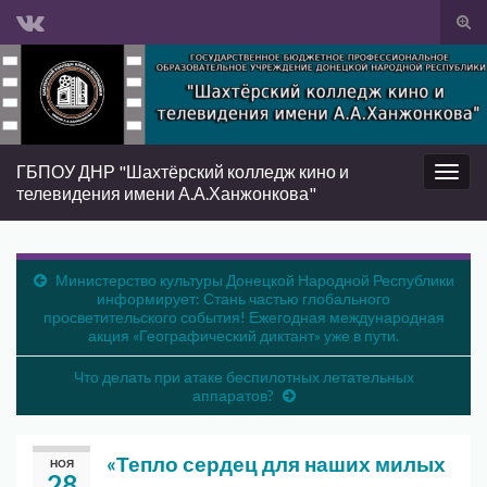
Вкл/
вык
Search for:
фор
пои
ГБПОУ ДНР "Шахтёрский колледж кино и
Вкл/
телевидения имени А.А.Ханжонкова"
выкл
нави
Министерство культуры Донецкой Народной Республики
информирует: Стань частью глобального
просветительского события! Ежегодная международная
акция «Географический диктант» уже в пути.
Что делать при атаке беспилотных летательных
аппаратов?
«Тепло сердец для наших милых
НОЯ
28