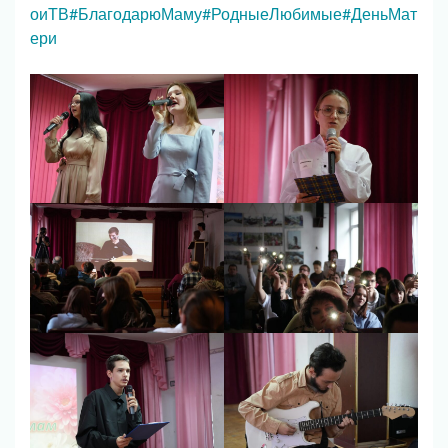
оиТВ
#БлагодарюМаму
#РодныеЛюбимые
#ДеньМат
ери