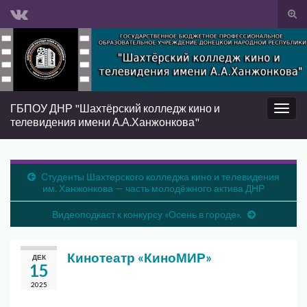
Вкл/
вык
Search for:
фор
пои
ГБПОУ ДНР "Шахтёрский колледж кино и
Вкл/
телевидения имени А.А.Ханжонкова"
выкл
нави
Студенты Шахтерского колледжа кино и телевидения
им. Ханжонкова — часть молодёжного актива ДНР
Видеоподкаст к конкурсу «Осень в городе».
Кинотеатр «КиноМИР»
ДЕК
15
2025