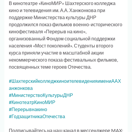
В кинотеатре «КиноМИР» Шахтерского колледжа
кино и телевидения им. А.А. Ханжонкова при
поддержке Министерства культуры ДНР
продолжился показ фильмов военно-исторического
кинофестиваля «Перерыв на кино»,
организованный Фондом социальной поддержки
населения «Мост поколений». Студенты второго
курса приняли участие в масштабной акции
некоммерческого показа фестивальных фильмов,
посвященных теме героев Отечества.
#ШахтерскийколледжкиноителевиденияимениААХ
анжонкова
#МинистерствоКультурыДНР
#КинотеатрКиноМИР
#Перерывнакино
#ГодзащитникаОтечества
Подписывайтесь на наш канал в мессенджере MAX: