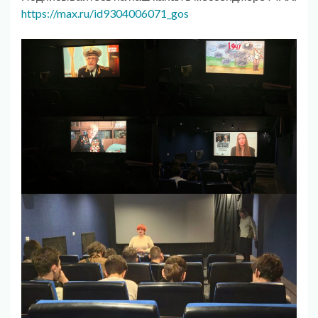
https://max.ru/id9304006071_gos