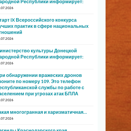
ародной Республики информирует:
.07.2026
тарт IX Всероссийского конкурса
учших практик в сфере национальных
тношений
.07.2026
инистерство культуры Донецкой
ародной Республики информирует:
.07.2026
ри обнаружении вражеских дронов
воните по номеру 109. Это телефон
еспубликанской службы по работе с
аселением при угрозах атак БПЛА
.07.2026
акая многогранная и харизматичная…
.07.2026
егенды Краснодарского края