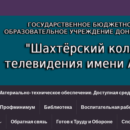
Материально-техническое обеспечение. Доступная сре
Профминимум
Библиотека
Воспитательная раб
Обратная связь
Готов к Труду и Обороне
Спо