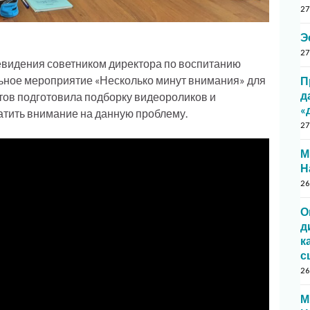
27
Э
27
левидения советником директора по воспитанию
ное мероприятие «Несколько минут внимания» для
П
д
ентов подготовила подборку видеороликов и
«
атить внимание на данную проблему.
27
М
Н
26
О
д
к
с
26
М