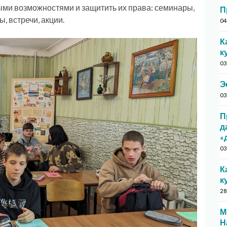
ми возможностями и защитить их права: семинары,
П
, встречи, акции.
04
К
к
03
Э
03
П
д
«
03
К
к
28
М
Н