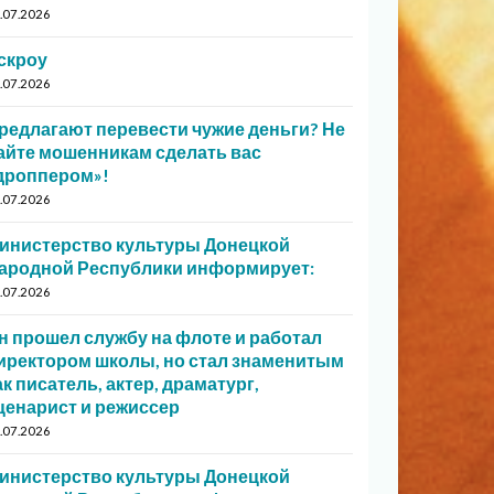
.07.2026
скроу
.07.2026
редлагают перевести чужие деньги? Не
айте мошенникам сделать вас
дроппером»!
.07.2026
инистерство культуры Донецкой
ародной Республики информирует:
.07.2026
н прошел службу на флоте и работал
иректором школы, но стал знаменитым
ак писатель, актер, драматург,
ценарист и режиссер
.07.2026
инистерство культуры Донецкой