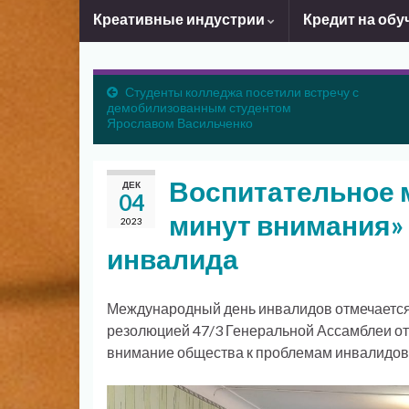
Креативные индустрии
Кредит на обу
Студенты колледжа посетили встречу с
демобилизованным студентом
Ярославом Васильченко
Воспитательное 
ДЕК
04
минут внимания»
2023
инвалида
Международный день инвалидов отмечается 
резолюцией 47/3 Генеральной Ассамблеи от 
внимание общества к проблемам инвалидов