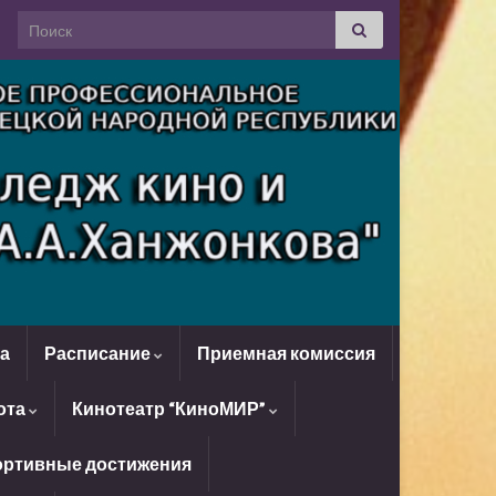
Search for:
да
Расписание
Приемная комиссия
ота
Кинотеатр “КиноМИР”
ртивные достижения