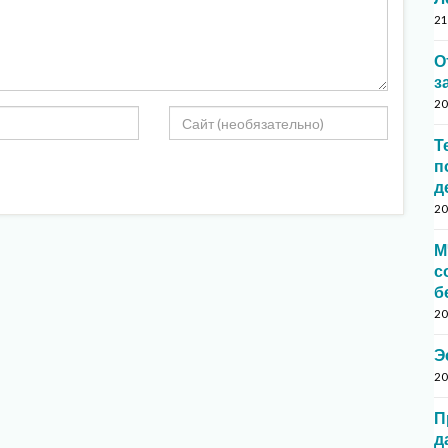
21
О
з
20
Т
п
д
20
М
с
б
20
Э
20
П
д