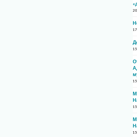
«
20
Н
17
Д
15
О
А
м
15
М
Н
15
М
Н
15