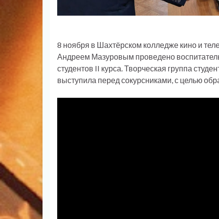
8 ноября в Шахтёрском колледже кино и те
Андреем Мазуровым проведено воспитатель
студентов II курса. Творческая группа студ
выступила перед сокурсниками, с целью обр