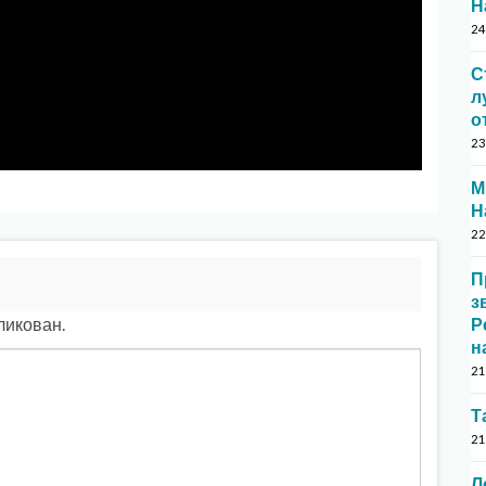
Н
24
С
л
о
23
М
Н
22
П
з
ликован.
Р
н
21
Т
21
Л