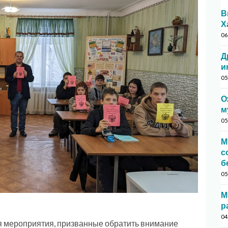
В
Х
06
Д
и
05
О
м
05
М
с
б
05
М
р
04
ся мероприятия, призванные обратить внимание