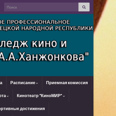
Search for:
да
Расписание
Приемная комиссия
ота
Кинотеатр “КиноМИР”
ртивные достижения