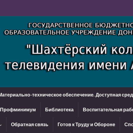
Материально-техническое обеспечение. Доступная сре
Профминимум
Библиотека
Воспитательная раб
Обратная связь
Готов к Труду и Обороне
Спо