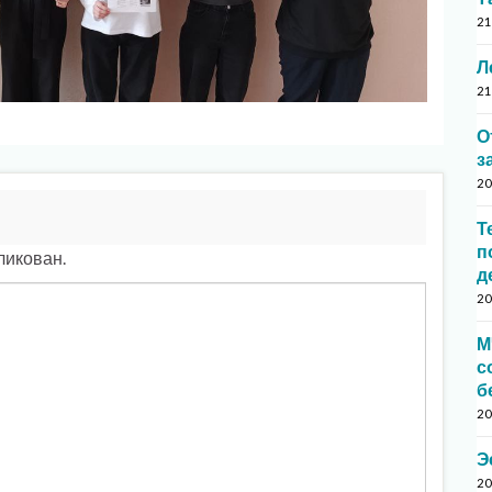
21
Л
21
О
з
20
Т
п
ликован.
д
20
М
с
б
20
Э
20