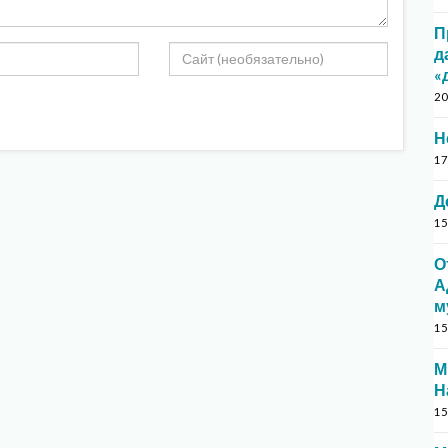
П
д
«
20
Н
17
Д
15
О
А
м
15
М
Н
15