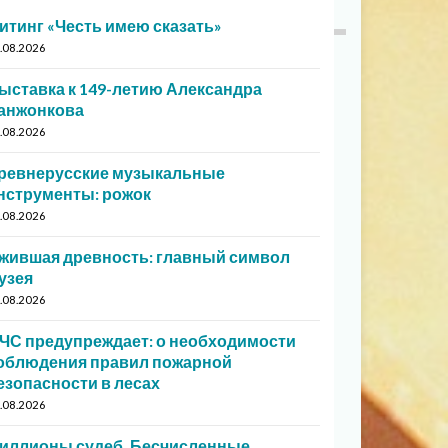
итинг «Честь имею сказать»
.08.2026
ыставка к 149-летию Александра
анжонкова
.08.2026
ревнерусские музыкальные
нструменты: рожок
.08.2026
жившая древность: главный символ
узея
.08.2026
ЧС предупреждает: о необходимости
облюдения правил пожарной
езопасности в лесах
.08.2026
иллионы судеб. Бесчисленные