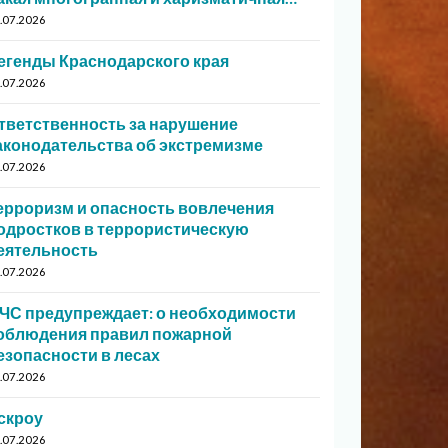
.07.2026
егенды Краснодарского края
.07.2026
тветственность за нарушение
аконодательства об экстремизме
.07.2026
ерроризм и опасность вовлечения
одростков в террористическую
еятельность
.07.2026
ЧС предупреждает: о необходимости
облюдения правил пожарной
езопасности в лесах
.07.2026
скроу
.07.2026