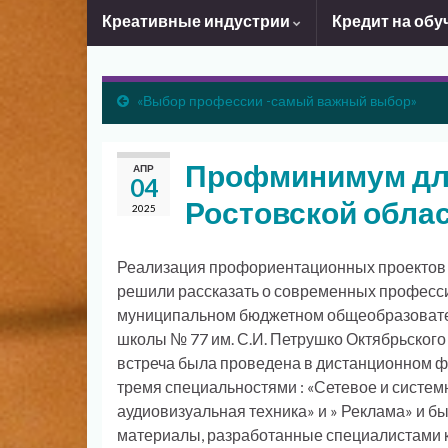
Креативные индустрии
Кредит на обу
«Выбор профессии -самый важный выбор»
Профминимум дл
АПР
04
Ростовской обла
2025
Реализация профориентационных проектов 
решили рассказать о современных профессия
муниципальном бюджетном общеобразовате
школы № 77 им. С.И. Петрушко Октябрьског
встреча была проведена в дистанционном ф
тремя специальностями : «Сетевое и систем
аудиовизуальная техника» и » Реклама» и
материалы, разработанные специалистами 