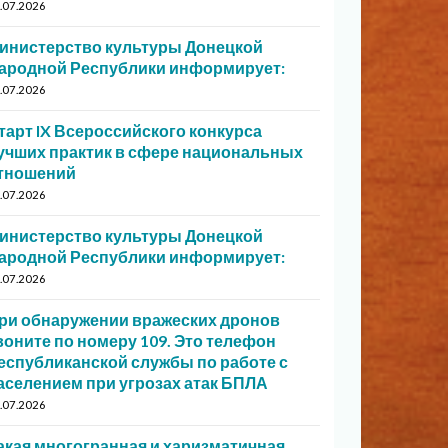
.07.2026
инистерство культуры Донецкой
ародной Республики информирует:
.07.2026
тарт IX Всероссийского конкурса
учших практик в сфере национальных
тношений
.07.2026
инистерство культуры Донецкой
ародной Республики информирует:
.07.2026
ри обнаружении вражеских дронов
воните по номеру 109. Это телефон
еспубликанской службы по работе с
аселением при угрозах атак БПЛА
.07.2026
акая многогранная и харизматичная…