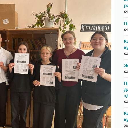
р
04
П
04
К
к
03
Э
03
П
д
«
03
К
к
28