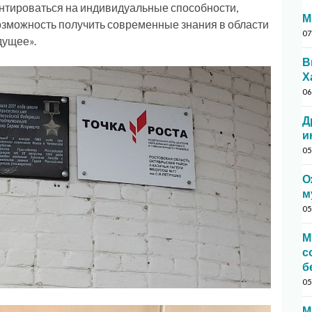
нтироваться на индивидуальные способности,
М
озможность получить современные знания в области
07
дущее».
В
Х
06
Д
и
05
О
м
05
М
с
б
05
М