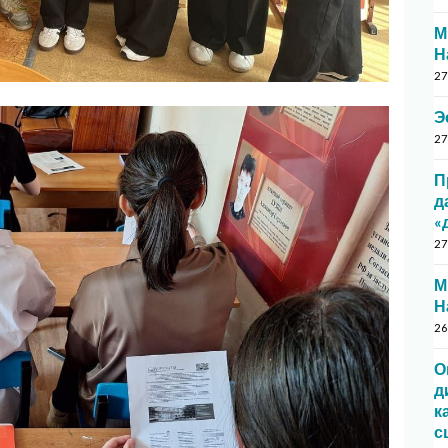
М
Н
27
Э
27
П
д
«
27
М
Н
26
О
д
к
с