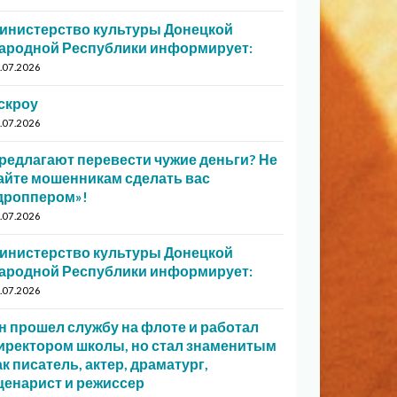
инистерство культуры Донецкой
ародной Республики информирует:
.07.2026
скроу
.07.2026
редлагают перевести чужие деньги? Не
айте мошенникам сделать вас
дроппером»!
.07.2026
инистерство культуры Донецкой
ародной Республики информирует:
.07.2026
н прошел службу на флоте и работал
иректором школы, но стал знаменитым
ак писатель, актер, драматург,
ценарист и режиссер