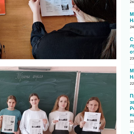
26
М
Н
24
С
л
о
23
М
Н
22
П
з
Р
н
21
Т