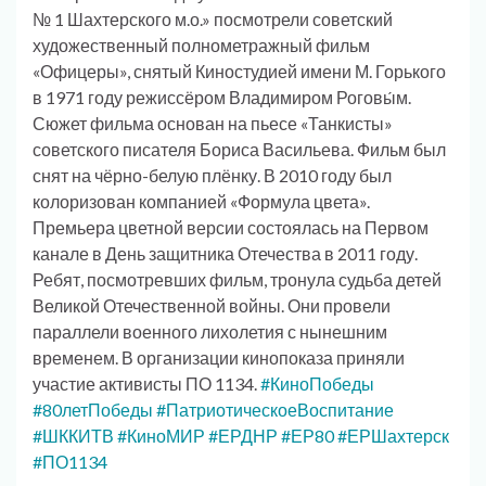
№ 1 Шахтерского м.о.» посмотрели советский
художественный полнометражный фильм
«Офицеры», снятый Киностудией имени М. Горького
в 1971 году режиссёром Владимиром Роговы́м.
Сюжет фильма основан на пьесе «Танкисты»
советского писателя Бориса Васильева. Фильм был
снят на чёрно-белую плёнку. В 2010 году был
колоризован компанией «Формула цвета».
Премьера цветной версии состоялась на Первом
канале в День защитника Отечества в 2011 году.
Ребят, посмотревших фильм, тронула судьба детей
Великой Отечественной войны. Они провели
параллели военного лихолетия с нынешним
временем. В организации кинопоказа приняли
участие активисты ПО 1134.
#КиноПобеды
#80летПобеды
#ПатриотическоеВоспитание
#ШККИТВ
#КиноМИР
#ЕРДНР
#ЕР80
#ЕРШахтерск
#ПО1134