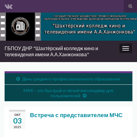
Вкл/
вык
Search for:
фор
пои
ГБПОУ ДНР "Шахтёрский колледж кино и
Вкл/
телевидения имени А.А.Ханжонкова"
выкл
нави
День среднего профессионального образования
MAX – это быстрый и лёгкий мессенджер для
пользователей
Встреча с представителем МЧС
ОКТ
03
2025